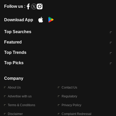
Follow us :
Download App
Top Searches
मुंबई में लगे 'जेन जी' के पोस्टर, लिखा- 'मैं
मानसून में वायरल इंफ्केशन से बचाव करेंगी ये
Featured
विद्यार्थियों के साथ हूं
होममेड़ ड्रिंक
10 अगस्त को विधानसभा का घेराव करेंगे
Pune News: प्राइवेट स्कूल में दर्दनाक
Top Trends
छात्र
हादसा
RBI का नया नियम: अब बैंकों को अपनी सभी
जम्मू-श्रीनगर नेशनल हाईवे पर आज वाहनों
Top Picks
शाखाओं में जमा पर देना होगा एकसमान ब्याज
की आवाजाही पूरी तरह ठप
अगले 14 घंटे दिल्ली-यूपी समेत इन राज्यों में
सोशल मीडिया पर वायरल हुई आईआईटी बॉम्बे
बारिश की चेतावनी
के स्टूडेंट की मार्कशीट
Company
About Us
Contact Us
Advertise with us
Regulatory
Terms & Conditions
Privacy Policy
Disclaimer
Complaint Redressal