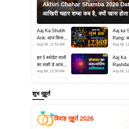
Akhiri Chahar Shamba 2026 Date 
आखिरी चहार शम्बा कब है, क्यों खास होत
महीने का आखिरी बुधवार
Aaj Ka Shubh
Aaj ka 
Ank: आज किस
Rang: 
Aug 06, 12:53 AM
Aug 06, 1
अंक से मिल सकता
रंग के कप
है भाग्य का साथ,
रहेगा शुभ
इन 5 बर्थडेट वालों
Aaj Ka
जानें क्या है आपका
राशि के अ
का लकी डे आज,
Rashifa
लकी नंबर
आज का 
Aug 06, 12:30 AM
Aug 06, 1
अंकफल से जानिए
होगी इन 7
कलर
आपके लिए कैसा
की बंपर क
रहेगा 6 अगस्त
ग्रहों की
शुभ मुहूर्त
बनाएगी म
विवाह मुहूर्त 2026