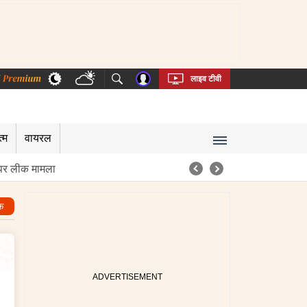
thi
Bengali
Telugu
Tamil
Kannada
Malayalam
लाइव टीवी
त्म
वायरल
पर लीक मामला
क