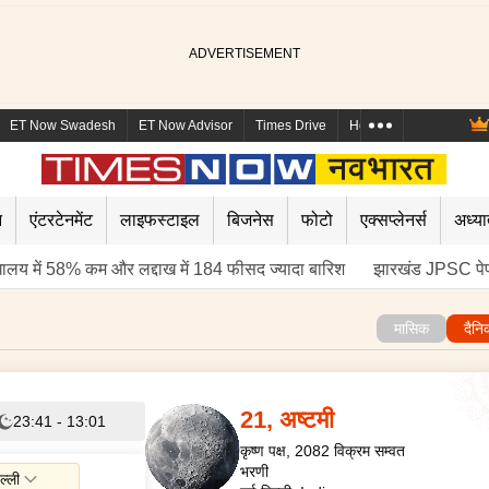
ET Now Swadesh
ET Now Advisor
Times Drive
Health and Me
Mara
न
एंटरटेनमेंट
लाइफस्टाइल
बिजनेस
फोटो
एक्सप्लेनर्स
अध्या
घालय में 58% कम और लद्दाख में 184 फीसद ज्यादा बारिश
झारखंड JPSC पे
मासिक
दैनि
21
,
अष्टमी
23:41
-
13:01
कृष्ण
पक्ष, 2082 विक्रम सम्वत
भरणी