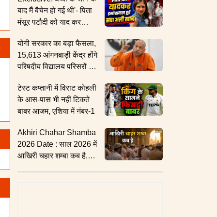
बाद मैं बैचेन हो गई थी'- पिता
मंसूर पटौदी को याद कर
इमोशनल हुईं Saba Ali
योगी सरकार का बड़ा फैसला,
Khan
15,613 आंगनबाड़ी केंद्र होंगे
परिषदीय विद्यालय परिसरों में
स्थानांतरित
टेस्ट कप्तानी में विराट कोहली
के आस-पास भी नहीं टिकते
बाबर आजम, एशिया में नंबर-1
Akhiri Chahar Shamba
2026 Date : साल 2026 में
आखिरी चहार शम्बा कब है,
क्यों खास होता है इस्लामिक
सफर महीने का आखिरी बुधवार