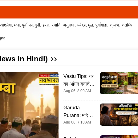
 आश्लेषा, मघा, पूर्वा फाल्गुनी, हस्त, स्वाति, अनुराधा, ज्येष्ठा, मूल, पूर्वाषाढ़ा, श्रवण, शतभिषा,
ुम्भ
y News In Hindi)
Vastu Tips: घर
का आंगन बनाते
Aug 06, 8:09 AM
समय रखें इन बातों
का ध्यान, खुशहाली
का खुल सकता है
Garuda
रास्ता
Purana: महिलाओं
Aug 06, 7:18 AM
क्यों नहीं जाती हैं
श्मशान? जानिए