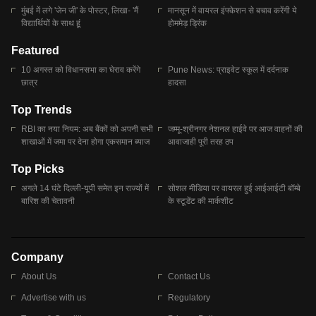
मुंबई में लगे 'जेन जी' के पोस्टर, लिखा- 'मैं
मानसून में वायरल इंफ्केशन से बचाव करेंगी ये
विद्यार्थियों के साथ हूं
होममेड़ ड्रिंक
Featured
10 अगस्त को विधानसभा का घेराव करेंगे
Pune News: प्राइवेट स्कूल में दर्दनाक
छात्र
हादसा
Top Trends
RBI का नया नियम: अब बैंकों को अपनी सभी
जम्मू-श्रीनगर नेशनल हाईवे पर आज वाहनों की
शाखाओं में जमा पर देना होगा एकसमान ब्याज
आवाजाही पूरी तरह ठप
Top Picks
अगले 14 घंटे दिल्ली-यूपी समेत इन राज्यों में
सोशल मीडिया पर वायरल हुई आईआईटी बॉम्बे
बारिश की चेतावनी
के स्टूडेंट की मार्कशीट
Company
About Us
Contact Us
Advertise with us
Regulatory